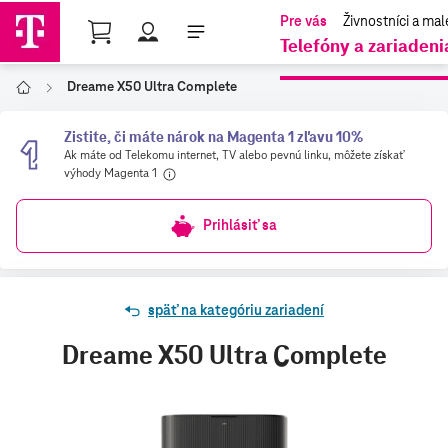
Shopping Cart
Telefóny a zariadeni
Dreame X50 Ultra Complete
Domov
Zistite, či máte nárok na Magenta 1 zľavu 10%
Ak máte od Telekomu internet, TV alebo pevnú linku, môžete získať
výhody Magenta 1
nájdete
tu
Prihlásiť sa
späť na kategóriu zariadení
Dreame X50 Ultra Complete