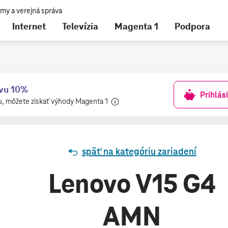
Internet
Televízia
Magenta 1
Podpora
nájdete tu
avu 10%
Prihlás
u, môžete získať výhody Magenta 1
späť na kategóriu zariadení
Lenovo V15 G4
AMN