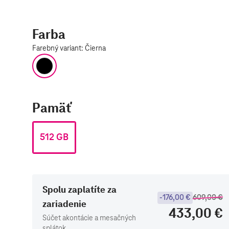
Farba
Farebný variant
:
Čierna
Čierna
Pamäť
512 GB
Spolu zaplatíte za
-176,00 €
609,00 €
zariadenie
433,00 €
Súčet akontácie a mesačných
splátok