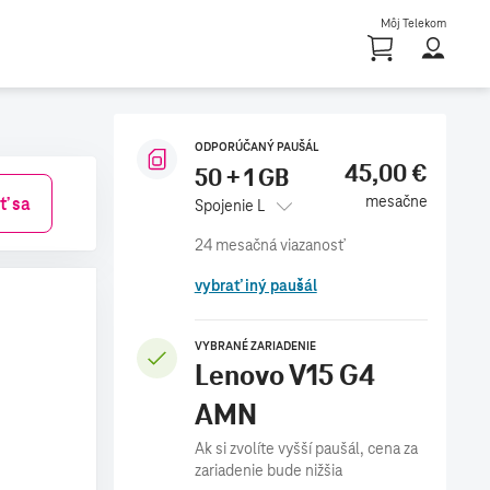
Môj Telekom
Shoppi
ODPORÚČANÝ PAUŠÁL
45,00 €
50 + 1 GB
mesačne
iť sa
Spojenie L
vybrať iný paušál
VYBRANÉ ZARIADENIE
Lenovo V15 G4
AMN
Ak si zvolíte vyšší paušál, cena za
zariadenie bude nižšia