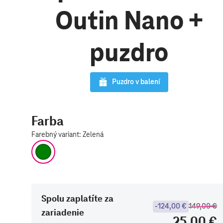
Outin Nano +
puzdro
Puzdro v balení
Farba
Farebný variant
:
Zelená
Zelená
Spolu zaplatíte za
-124,00 €
149,00 €
zariadenie
25,00 €