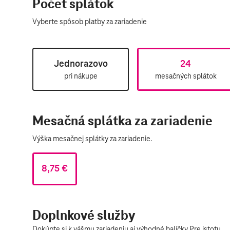
Počet splátok
Vyberte spôsob platby za zariadenie​
Jednorazovo
24
pri nákupe
mesačných splátok
Mesačná splátka za zariadenie
Výška mesačnej splátky za zariadenie.
8,75 €
Doplnkové služby
Dokúpte si k vášmu zariadeniu aj výhodné balíčky Pre istotu