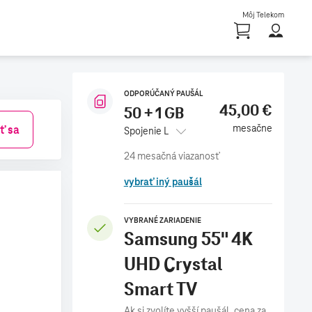
Môj Telekom
Shoppi
ODPORÚČANÝ PAUŠÁL
45,00 €
50 + 1 GB
mesačne
iť sa
Spojenie L
vybrať iný paušál
VYBRANÉ ZARIADENIE
Samsung 55" 4K
UHD Crystal
Smart TV
Ak si zvolíte vyšší paušál, cena za