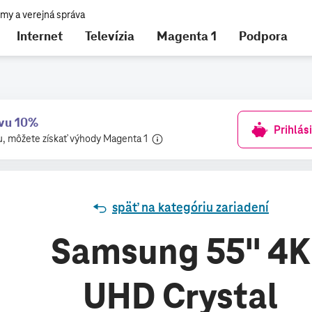
Internet
Televízia
Magenta 1
Podpora
nájdete tu
avu 10%
Prihlás
u, môžete získať výhody Magenta 1
späť na kategóriu zariadení
Samsung 55" 4K
UHD Crystal