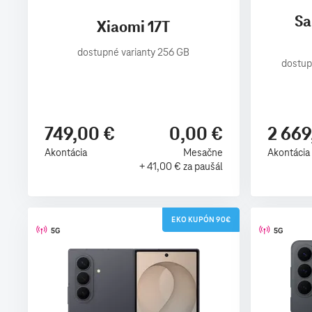
Sa
Xiaomi 17T
dostupné varianty 256 GB
dostup
749,00 €
0,00 €
2 669
Akontácia
Mesačne
Akontácia
+ 41,00 € za paušál
EKO KUPÓN 90€
5G
5G