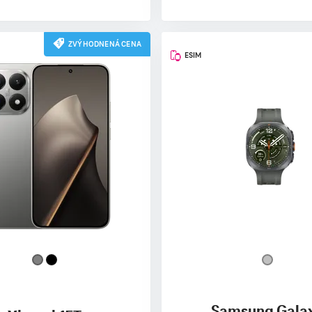
ZVÝHODNENÁ CENA
ESIM
Samsung Gala