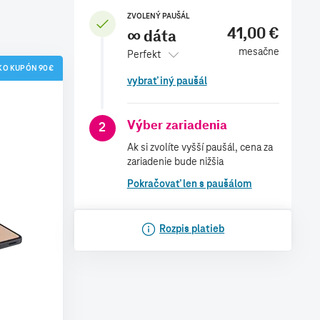
ZVOLENÝ PAUŠÁL
41,00 €
∞ dáta
mesačne
Perfekt
KO KUPÓN 90€
vybrať iný paušál
Výber zariadenia
2
Ak si zvolíte vyšší paušál, cena za
zariadenie bude nižšia
Pokračovať len s paušálom
Rozpis platieb