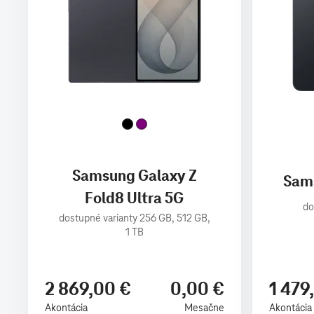
Samsung Galaxy Z
Sam
Fold8 Ultra 5G
do
dostupné varianty 256 GB, 512 GB,
1 TB
2 869,00 €
0,00 €
1 479
Akontácia
Mesačne
Akontácia