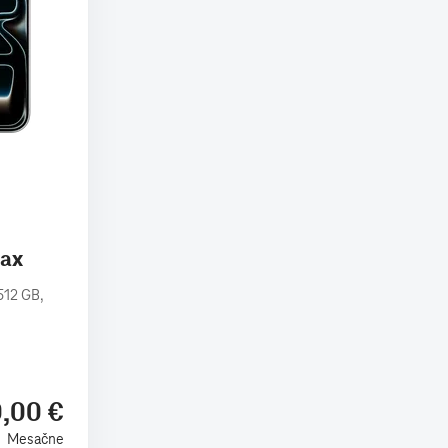
Max
512 GB,
,00 €
Mesačne