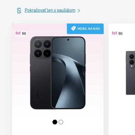
Pokračovať len s paušálom
MOBIL NA NÁS
5G
5G