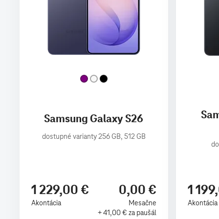
Sam
Samsung Galaxy S26
dostupné varianty 256 GB, 512 GB
do
1 229,00 €
0,00 €
1 199
Akontácia
Mesačne
Akontácia
+ 41,00 € za paušál