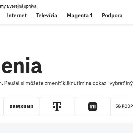
Internet
Televízia
Magenta 1
Podpora
nájdete tu
denia
 Paušál si môžete zmeniť kliknutím na odkaz "vybrať iný 
5G POD