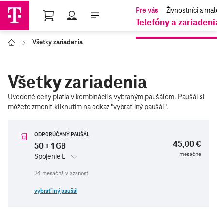
Shopping Cart
Telefóny a zariadeni
Všetky zariadenia
Domov
Všetky zariadenia
Uvedené ceny platia v kombinácii s vybraným paušálom. Paušál si
nájdete
môžete zmeniť kliknutím na odkaz "vybrať iný paušál".
tu
ODPORÚČANÝ PAUŠÁL
45,00 €
50 + 1 GB
mesačne
Spojenie L
vybrať iný paušál