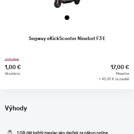
Segway eKickScooter Ninebot F3 E
609,00 €
1,00 €
17,00 €
Akontácia
Mesačne
+ 45,00 € za paušál
Výhody
1 GB dát každý mesiac ako darček za nákup online