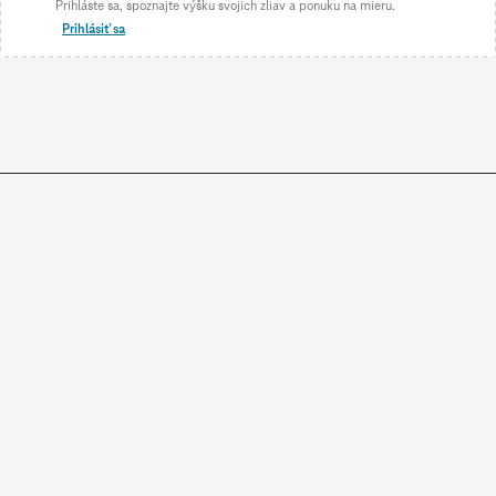
Prihláste sa, spoznajte výšku svojich zliav a ponuku na mieru.
Prihlásiť sa
NÁKUP V E-SHOPE
SLOVAK TELEKOM
CENNÍKY A DOKUMENTY
STIAHNITE SI TELEKOM APLIKÁCIU A SPRAVUJTE SI SVOJE
SLUŽBY A FAKTÚRY