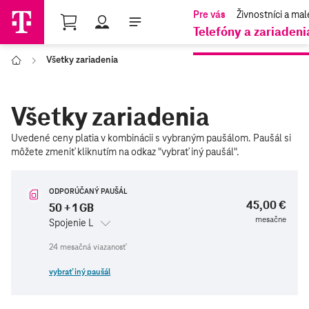
Shopping Cart
Telefóny a zariadeni
Všetky zariadenia
Domov
Všetky zariadenia
Uvedené ceny platia v kombinácii s vybraným paušálom. Paušál si
nájdete
môžete zmeniť kliknutím na odkaz "vybrať iný paušál".
tu
ODPORÚČANÝ PAUŠÁL
45,00 €
50 + 1 GB
mesačne
Spojenie L
vybrať iný paušál