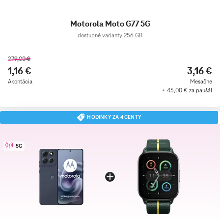
Motorola Moto G77 5G
dostupné varianty 256 GB
279,00 €
1,16 €
3,16 €
Akontácia
Mesačne
+ 45,00 € za paušál
HODINKY ZA 4 CENTY
5G