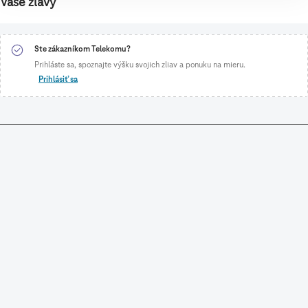
Vaše zľavy
Ste zákazníkom Telekomu?
Prihláste sa, spoznajte výšku svojich zliav a ponuku na mieru.
Prihlásiť sa
NÁKUP V E-SHOPE
SLOVAK TELEKOM
CENNÍKY A DOKUMENTY
STIAHNITE SI TELEKOM APLIKÁCIU A SPRAVUJTE SI SVOJE
SLUŽBY A FAKTÚRY