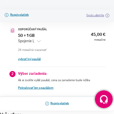
Rozpis platieb
Spolu ušetríte
ODPORÚČANÝ PAUŠÁL
45,00 €
50 + 1 GB
mesačne
Spojenie L
vybrať iný paušál
Výber zariadenia
2
Ak si zvolíte vyšší paušál, cena za zariadenie bude nižšia
Pokračovať len s paušálom
Rozpis platieb